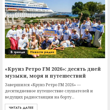
игру «Тайная Персона»
7
В тренде
Новости радио
«Круиз Ретро FM 2026»: десять дней
музыки, моря и путешествий
1
В тренде
Новости радио
В тренде
Избранное
Новости радио
Радио «Звезда» отмечает 20-летие
2
«Круиз Ретро FM 2026»: десять дней
музыки, моря и путешествий
В тренде
Новости радио
Завершился «Круиз Ретро FM 2026» —
Детское радио приглашает на
десятидневное путешествие слушателей и
День Робостанции на ВДНХ
3
ведущих радиостанции на борту...
ЧИТАТЬ ДАЛЕЕ
В тренде
Новости радио