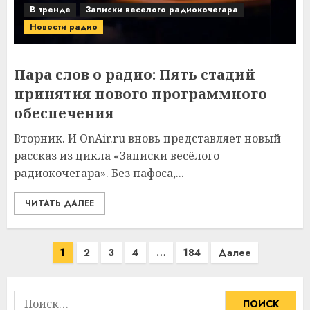
В тренде
Записки веселого радиокочегара
Новости радио
Пара слов о радио: Пять стадий
принятия нового программного
обеспечения
Вторник. И OnAir.ru вновь представляет новый
рассказ из цикла «Записки весёлого
радиокочегара». Без пафоса,...
ЧИТАТЬ ДАЛЕЕ
Пагинация
1
2
3
4
…
184
Далее
записей
Найти: