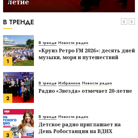
летие
В тренде
Новости радио
«Радио 7» вновь проводит эфирную
игру «Тайная Персона»
В ТРЕНДЕ
7
В тренде
Новости радио
«Круиз Ретро FM 2026»: десять дней
музыки, моря и путешествий
1
В тренде
Избранное
Новости радио
Радио «Звезда» отмечает 20-летие
2
В тренде
Новости радио
Детское радио приглашает на
День Робостанции на ВДНХ
3