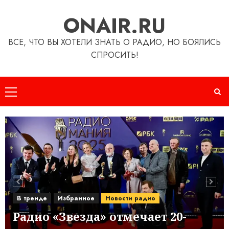
Перейти
ONAIR.RU
к
содержимому
ВСЕ, ЧТО ВЫ ХОТЕЛИ ЗНАТЬ О РАДИО, НО БОЯЛИСЬ
СПРОСИТЬ!
Основное
меню
В тренде
Выбор редактора
Новости радио
Цифровая эпоха возвращает
ценность региональному радио
5
В тренде
Новости радио
Радио ЭНЕРДЖИ (NRG) объединит
В тренде
Избранное
Новости радио
слушателей на «Забеге 2030»
6
Радио «Звезда» отмечает 20-