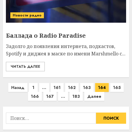
Новости радио
Баллада о Radio Paradise
Задолго до появления интернета, подкастов,
Spotify и диджея в маске по имени Marshmello с...
ЧИТАТЬ ДАЛЕЕ
Пагинация
Назад
1
…
161
162
163
164
165
записей
166
167
…
183
Далее
Найти: