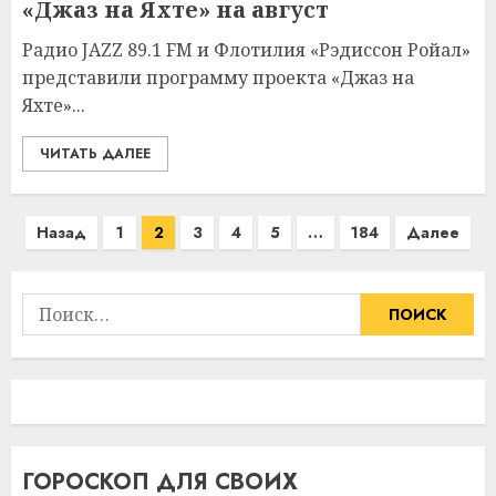
«Джаз на Яхте» на август
Радио JAZZ 89.1 FM и Флотилия «Рэдиссон Ройал»
представили программу проекта «Джаз на
Яхте»...
ЧИТАТЬ ДАЛЕЕ
Пагинация
Назад
1
2
3
4
5
…
184
Далее
записей
Найти:
ГОРОСКОП ДЛЯ СВОИХ