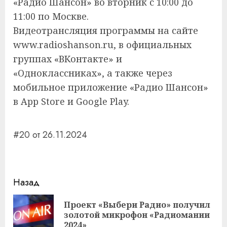
«Радио Шансон» во вторник с 10:00 до
11:00 по Москве.
Видеотрансляция программы на сайте
www.radioshanson.ru, в официальных
группах «ВКонтакте» и
«Одноклассниках», а также через
мобильное приложение «Радио Шансон»
в App Store и Google Play.
#20 от 26.11.2024
Навигация
Назад
записи
Проект «Выбери Радио» получил
Пр
золотой микрофон «Радиомании
за
2024»