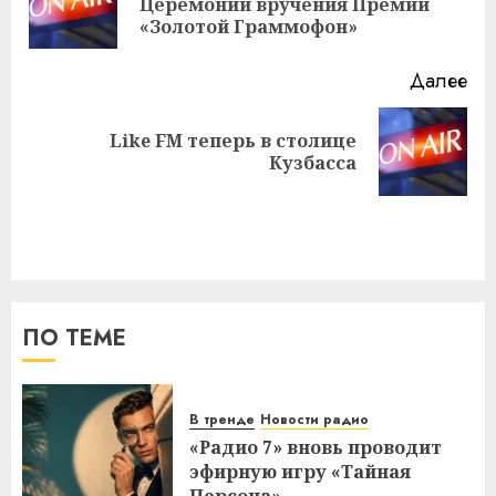
Церемонии вручения Премии
за
«Золотой Граммофон»
Далее
Like FM теперь в столице
Следующая
Кузбасса
запись:
ПО ТЕМЕ
В тренде
Новости радио
«Радио 7» вновь проводит
эфирную игру «Тайная