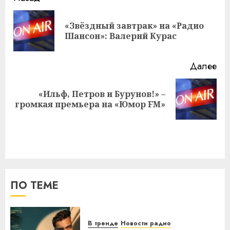
записи
«Звёздный завтрак» на «Радио
Пр
Шансон»: Валерий Курас
за
Далее
«Ильф, Петров и Бурунов!» –
Следующая
громкая премьера на «Юмор FM»
запись:
ПО ТЕМЕ
В тренде
Новости радио