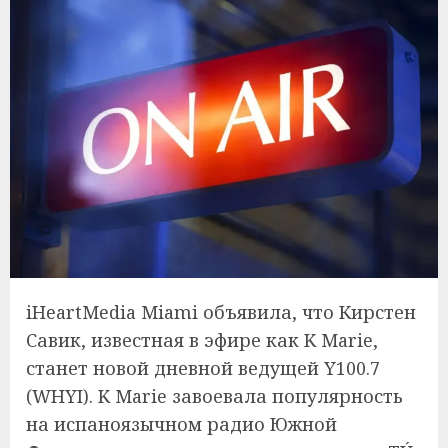
iHeartMedia Miami объявила, что Кирстен
Савик, известная в эфире как K Marie,
станет новой дневной ведущей Y100.7
(WHYI). K Marie завоевала популярность
на испаноязычном радио Южной