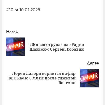
#10 от 10.01.2025
Навигация
Назад
записи
«Живая струна» на «Радио
Пр
Шансон»: Сергей Любавин
за
Далее
Лорен Лаверн вернется в эфир
Следующая
BBC Radio 6 Music после тяжелой
запись:
болезни