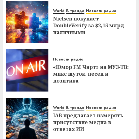
World
В тренде
Новости радио
Nielsen покупает
DoubleVerify за $2,15 млрд
наличными
Новости радио
«Юмор FM Чарт» на МУЗ‑ТВ:
микс шуток, песен и
позитива
World
В тренде
Новости радио
IAB предлагает измерять
присутствие медиа в
ответах ИИ