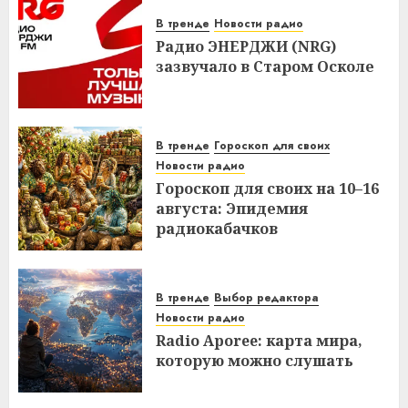
В тренде
Новости радио
Радио ЭНЕРДЖИ (NRG)
зазвучало в Старом Осколе
В тренде
Гороскоп для своих
Новости радио
Гороскоп для своих на 10–16
августа: Эпидемия
радиокабачков
В тренде
Выбор редактора
Новости радио
Radio Aporee: карта мира,
которую можно слушать