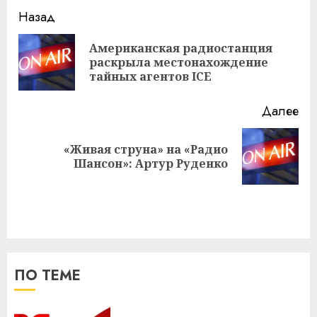
Навигация
Назад
записи
Американская радиостанция
Пр
раскрыла местонахождение
за
тайных агентов ICE
Далее
«Живая струна» на «Радио
Следующая
Шансон»: Артур Руденко
запись:
ПО ТЕМЕ