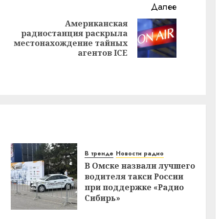
Далее
Американская
радиостанция раскрыла
Предыдущая
Следующая
местонахождение тайных
запись:
запись:
агентов ICE
В тренде
Новости радио
В Омске назвали лучшего
водителя такси России
при поддержке «Радио
Сибирь»