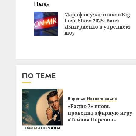
Навигация
Назад
записи
Марафон участников Big
Love Show 2025: Ваня
Дмитриенко в утреннем
шоу
ПО ТЕМЕ
В тренде
Новости радио
«Радио 7» вновь
проводит эфирную игру
«Тайная Персона»