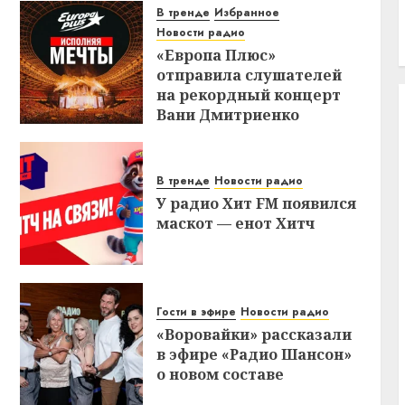
В тренде
Избранное
Новости радио
«Европа Плюс»
отправила слушателей
на рекордный концерт
Вани Дмитриенко
В тренде
Новости радио
У радио Хит FM появился
маскот — енот Хитч
Гости в эфире
Новости радио
«Воровайки» рассказали
в эфире «Радио Шансон»
о новом составе