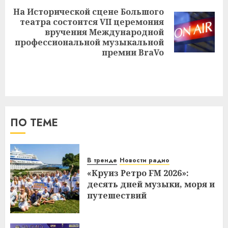
На Исторической сцене Большого
театра состоится VII церемония
Следующая
вручения Международной
запись:
профессиональной музыкальной
премии BraVo
ПО ТЕМЕ
В тренде
Новости радио
«Круиз Ретро FM 2026»:
десять дней музыки, моря и
путешествий