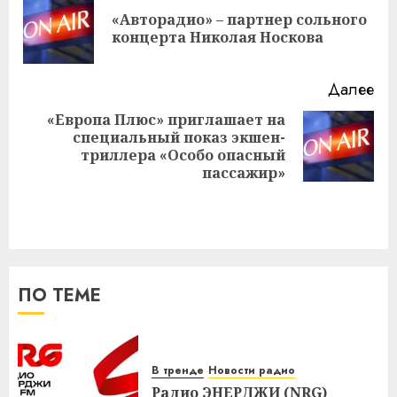
записи
«Авторадио» – партнер сольного
Пр
концерта Николая Носкова
за
Далее
«Европа Плюс» приглашает на
специальный показ экшен-
Следующая
триллера «Особо опасный
запись:
пассажир»
ПО ТЕМЕ
В тренде
Новости радио
Радио ЭНЕРДЖИ (NRG)