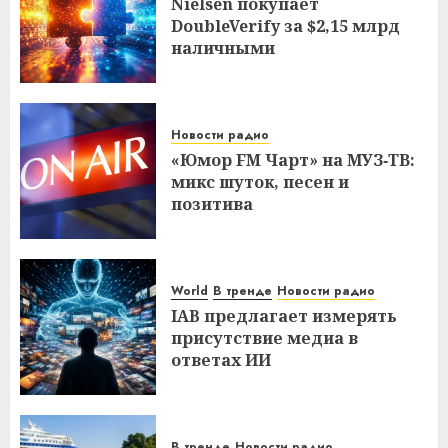
Nielsen покупает
DoubleVerify за $2,15 млрд
наличными
Новости радио
«Юмор FM Чарт» на МУЗ‑ТВ:
микс шуток, песен и
позитива
World
В тренде
Новости радио
IAB предлагает измерять
присутствие медиа в
ответах ИИ
В тренде
Новости радио