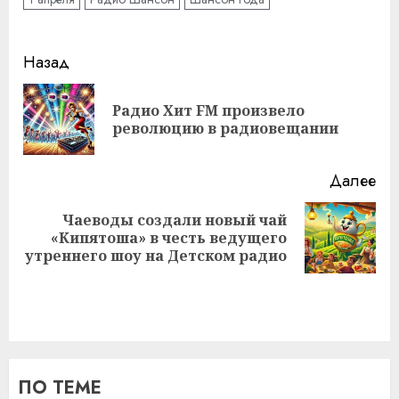
Навигация
Назад
записи
Радио Хит FM произвело
Пр
революцию в радиовещании
за
Далее
Чаеводы создали новый чай
Следующая
«Кипятоша» в честь ведущего
запись:
утреннего шоу на Детском радио
ПО ТЕМЕ