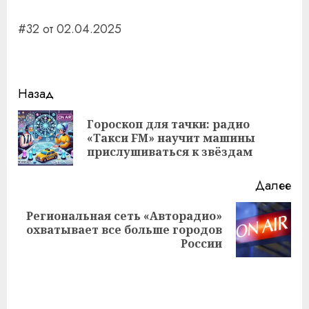
#32 от 02.04.2025
Навигация
Назад
записи
Гороскоп для тачки: радио
Пр
«Такси FM» научит машины
за
прислушиваться к звёздам
Далее
Региональная сеть «Авторадио»
Следующая
охватывает все больше городов
запись:
России