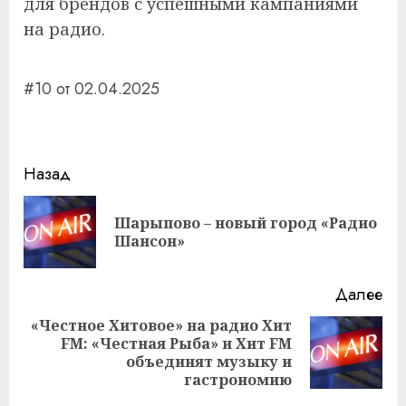
для брендов с успешными кампаниями
на радио.
#10 от 02.04.2025
Навигация
Назад
записи
Шарыпово – новый город «Радио
Пр
Шансон»
за
Далее
«Честное Хитовое» на радио Хит
FM: «Честная Рыба» и Хит FM
Следующая
объединят музыку и
запись:
гастрономию