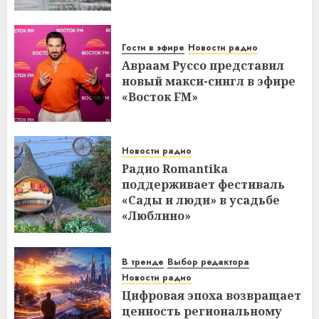
Гости в эфире
Новости радио
Авраам Руссо представил
новый макси-сингл в эфире
«Восток FM»
Новости радио
Радио Romantika
поддерживает фестиваль
«Сады и люди» в усадьбе
«Люблино»
В тренде
Выбор редактора
Новости радио
Цифровая эпоха возвращает
ценность региональному