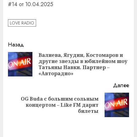
#14 от 10.04.2025
LOVE RADIO
Навигация
Назад
записи
Валиева, Ягудин, Костомаров и
другие звезды в юбилейном шоу
Пр
Татьяны Навки. Партнер –
за
«Авторадио»
Далее
OG Buda с большим сольным
Следующая
концертом – Like FM дарит
запись:
билеты