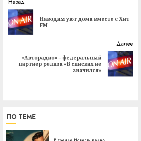
Навигация
Назад
записи
Наводим уют дома вместе с Хит
Пр
FM
за
Далее
«Авторадио» – федеральный
Следующая
партнер релиза «В списках не
запись:
значился»
ПО ТЕМЕ
В тренде
Новости радио