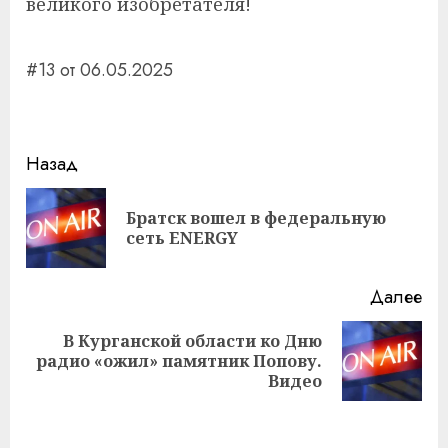
великого изобретателя!
#13 от 06.05.2025
Навигация
Назад
записи
Братск вошел в федеральную
Пр
сеть ENERGY
за
Далее
В Курганской области ко Дню
Следующая
радио «ожил» памятник Попову.
запись:
Видео