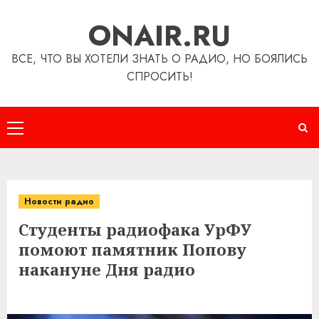
Перейти
ONAIR.RU
к
содержимому
ВСЕ, ЧТО ВЫ ХОТЕЛИ ЗНАТЬ О РАДИО, НО БОЯЛИСЬ
СПРОСИТЬ!
Основное
меню
Новости радио
Студенты радиофака УрФУ
помоют памятник Попову
накануне Дня радио