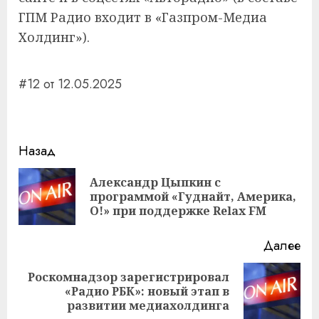
ГПМ Радио входит в «Газпром-Медиа
Холдинг»).
#12 от 12.05.2025
Навигация
Назад
записи
Александр Цыпкин с
Пр
программой «Гуднайт, Америка,
за
О!» при поддержке Relax FM
Далее
Роскомнадзор зарегистрировал
Следующая
«Радио РБК»: новый этап в
запись:
развитии медиахолдинга