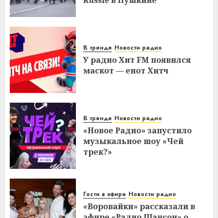
Russie в Пушкине
В тренде
Новости радио
У радио Хит FM появился
маскот — енот Хитч
В тренде
Новости радио
«Новое Радио» запустило
музыкальное шоу «Чей
трек?»
Гости в эфире
Новости радио
«Воровайки» рассказали в
эфире «Радио Шансон» о