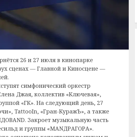
нётся 26 и 27 июля в кинопарке
вух сценах — Главной и Киносцене —
ей.
ыступят симфонический оркестр
 Елена Джая, коллектив «Ключевая»,
руппой «ГК». На следующий день, 27
чи», TattooIn, «Гран-КуражЪ», а также
ДОВAND. Закроет музыкальную часть
есильд и группы «МАNДРАГОРА».
рка оснащено качественным звуком и