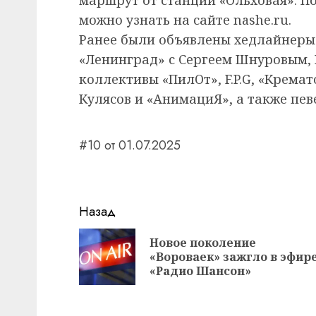
можно узнать на сайте nashe.ru.
Ранее были объявлены хедлайнеры
«Ленинград» с Сергеем Шнуровым, 
коллективы «ПилОт», F.P.G, «Кремат
Кулясов и «АнимациЯ», а также пев
#10 от 01.07.2025
Навигация
Назад
записи
Новое поколение
«Вороваек» зажгло в эфир
«Радио Шансон»