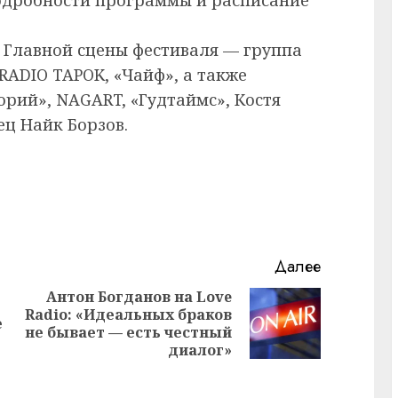
 Главной сцены фестиваля — группа
RADIO TAPOK, «Чайф», а также
орий», NAGART, «Гудтаймс», Костя
ец Найк Борзов.
Далее
Антон Богданов на Love
Radio: «Идеальных браков
Предыдущая
Следующая
е
не бывает — есть честный
запись:
запись:
диалог»