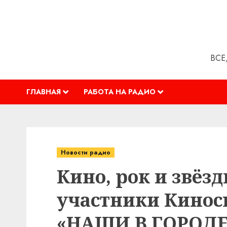
Перейти
к
содержимому
ВСЕ
ГЛАВНАЯ
РАБОТА НА РАДИО
Новости радио
Кино, рок и звёз
участники Кинос
«НАШИ В ГОРОДЕ