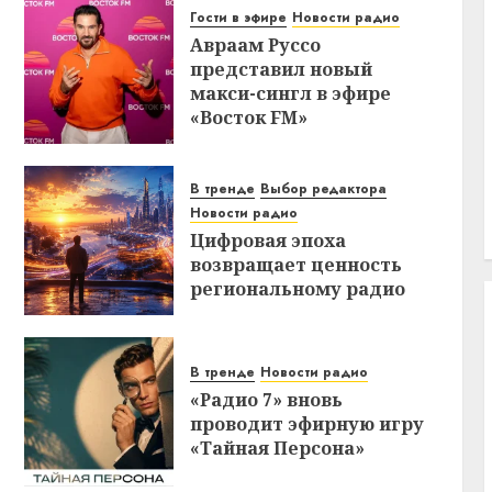
Гости в эфире
Новости радио
Авраам Руссо
представил новый
макси-сингл в эфире
«Восток FM»
В тренде
Выбор редактора
Новости радио
Цифровая эпоха
возвращает ценность
региональному радио
В тренде
Новости радио
«Радио 7» вновь
проводит эфирную игру
«Тайная Персона»