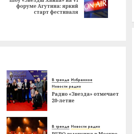
Предыдущая
Следующая
форуме Агутина: яркий
запись:
запись:
старт фестиваля
В тренде
Избранное
Новости радио
Радио «Звезда» отмечает
20-летие
В тренде
Новости радио
PUPO выступил в Москве