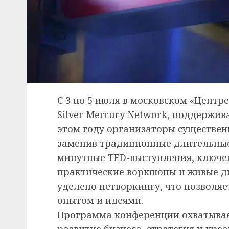
С 3 по 5 июля в московском «Цент
Silver Mercury Network, поддержи
этом году организаторы существе
заменив традиционные длительные
минутные TED-выступления, ключев
практические воркшопы и живые д
уделено нетворкингу, что позволя
опытом и идеями.
Программа конференции охватывае
развитие бизнеса, стратегия и кре