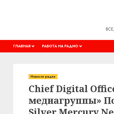
Перейти
к
содержимому
ВСЕ
ГЛАВНАЯ
РАБОТА НА РАДИО
Новости радио
Chief Digital Off
медиагруппы» По
Silver Mercury N