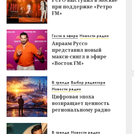
при поддержке «Ретро
FM»
Гости в эфире
Новости радио
Авраам Руссо
представил новый
макси-сингл в эфире
«Восток FM»
В тренде
Выбор редактора
Новости радио
Цифровая эпоха
возвращает ценность
региональному радио
В тренде
Новости радио