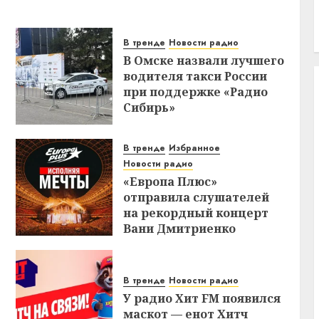
В тренде
Новости радио
В Омске назвали лучшего
водителя такси России
при поддержке «Радио
Сибирь»
В тренде
Избранное
Новости радио
«Европа Плюс»
отправила слушателей
на рекордный концерт
Вани Дмитриенко
В тренде
Новости радио
У радио Хит FM появился
маскот — енот Хитч