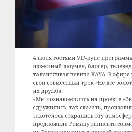
4 июля гостями VIP-купе программ
известный шоумен, блогер, телеве
талантливая певица KAYA. В эфире
свой совместный трек «Не все золот
их дружба.
«Мы познакомились на проекте «Зв
сдружились, так сказать, произошл
захотелось сохранить эту атмосферу
предложила Роману записать совмес
но Роман переписал первый куплет