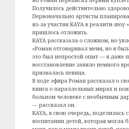
Получилось действительно здорово
Первоначально артисты планировал
из-за участия KAYA в реалити-шоу 
пришлось отложить.
KAYA рассказала о сложном, но увл
«Роман отговаривал меня, но я был
это был непростой опыт — я даже п
восстановление заняло немного вр
призналась певица.
В ходе эфира Роман рассказал о сво
книга о параллельных мирах и пои
больном человеке с необычным даро
— рассказал он.
KAYA, в свою очередь, поделилась 
воспитании детей, которая могла 
меня, как у мамы троих детей, нак