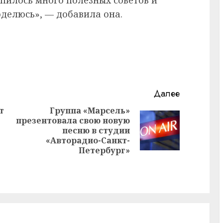
оделюсь», — добавила она.
Далее
т
Группа «Марсель»
презентовала свою новую
Предыдущая
Следующая
песню в студии
запись:
запись:
«Авторадио-Санкт-
Петербург»