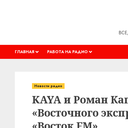
Перейти
к
содержимому
ВСЕ
ГЛАВНАЯ
РАБОТА НА РАДИО
Новости радио
KAYA и Роман Ка
«Восточного эксп
«Восток FM»