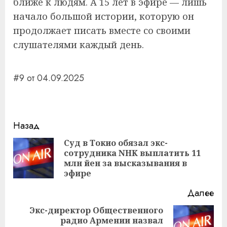
ближе к людям. А 15 лет в эфире — лишь
начало большой истории, которую он
продолжает писать вместе со своими
слушателями каждый день.
#9 от 04.09.2025
Навигация
Назад
записи
Суд в Токио обязал экс-
сотрудника NHK выплатить 11
Пр
млн йен за высказывания в
за
эфире
Далее
Экс-директор Общественного
радио Армении назвал
Следующая