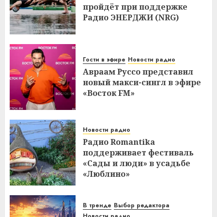
пройдёт при поддержке
Радио ЭНЕРДЖИ (NRG)
Гости в эфире
Новости радио
Авраам Руссо представил
новый макси-сингл в эфире
«Восток FM»
Новости радио
Радио Romantika
поддерживает фестиваль
«Сады и люди» в усадьбе
«Люблино»
В тренде
Выбор редактора
Новости радио