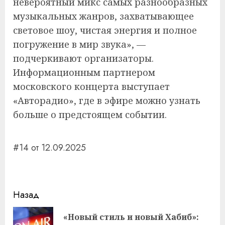
невероятный микс самых разнообразных
музыкальных жанров, захватывающее
световое шоу, чистая энергия и полное
погружение в мир звука», —
подчеркивают организаторы.
Информационным партнером
московского концерта выступает
«Авторадио», где в эфире можно узнать
больше о предстоящем событии.
#14 от 12.09.2025
Навигация
Назад
записи
«Новый стиль и новый Хабиб»:
Пр