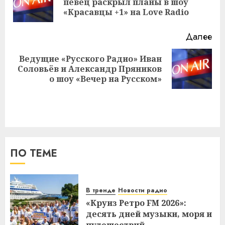
певец раскрыл планы в шоу
за
«Красавцы +1» на Love Radio
Далее
Ведущие «Русского Радио» Иван
Следующая
Соловьёв и Александр Пряников
запись:
о шоу «Вечер на Русском»
ПО ТЕМЕ
В тренде
Новости радио
«Круиз Ретро FM 2026»:
десять дней музыки, моря и