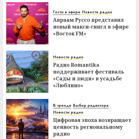
Гости в эфире
Новости радио
Авраам Руссо представил
новый макси-сингл в эфире
«Восток FM»
Новости радио
Радио Romantika
поддерживает фестиваль
«Сады и люди» в усадьбе
«Люблино»
В тренде
Выбор редактора
Новости радио
Цифровая эпоха возвращает
ценность региональному
радио