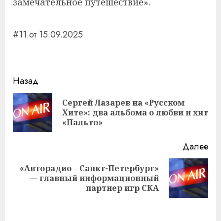
замечательное путешествие».
#11 от 15.09.2025
Навигация
Назад
записи
Сергей Лазарев на «Русском
Пр
Хите»: два альбома о любви и хит
за
«Пальто»
Далее
«Авторадио – Санкт-Петербург»
Следующая
— главный информационный
запись:
партнер игр СКА