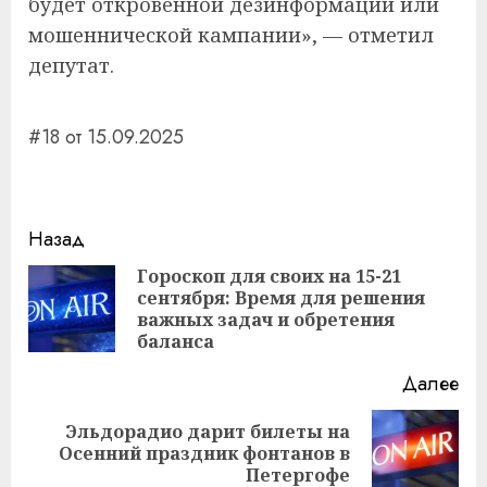
будет откровенной дезинформации или
мошеннической кампании», — отметил
депутат.
#18 от 15.09.2025
Навигация
Назад
записи
Гороскоп для своих на 15-21
сентября: Время для решения
Пр
важных задач и обретения
за
баланса
Далее
Эльдорадио дарит билеты на
Следующая
Осенний праздник фонтанов в
запись:
Петергофе