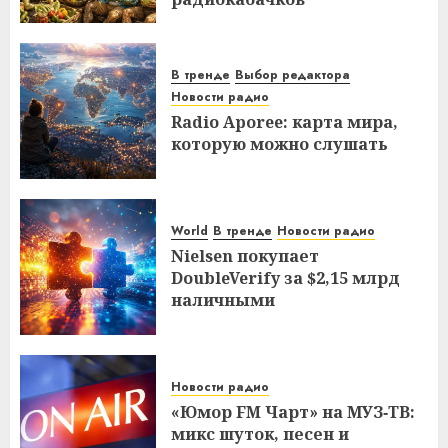
В тренде
Выбор редактора
Новости радио
Radio Aporee: карта мира,
которую можно слушать
World
В тренде
Новости радио
Nielsen покупает
DoubleVerify за $2,15 млрд
наличными
Новости радио
«Юмор FM Чарт» на МУЗ‑ТВ:
микс шуток, песен и