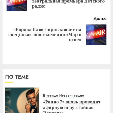
театральная премьера Детского
за
радио
Далее
«Европа Плюс» приглашает на
Следующая
спецпоказ экшн-комедии «Мир в
запись:
огне»
ПО ТЕМЕ
В тренде
Новости радио
«Радио 7» вновь проводит
эфирную игру «Тайная