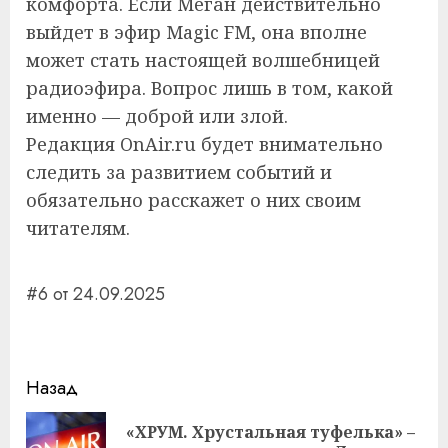
комфорта. Если Меган действительно
выйдет в эфир Magic FM, она вполне
может стать настоящей волшебницей
радиоэфира. Вопрос лишь в том, какой
именно — доброй или злой.
Редакция OnAir.ru будет внимательно
следить за развитием событий и
обязательно расскажет о них своим
читателям.
#6 от 24.09.2025
Навигация
Назад
записи
«ХРУМ. Хрустальная туфелька» –
Пр