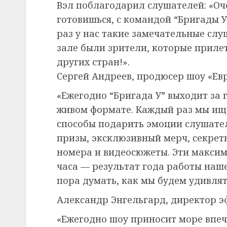
Вэл поблагодарил слушателей: «Оче
готовишься, с командой “Бригады У
раз у нас такие замечательные слуш
зале были зрители, которые прилет
других стран!».
Сергей Андреев, продюсер шоу «Ев
«Ежегодно “Бригада У” выходит за 
живом формате. Каждый раз мы ищ
способы подарить эмоции слушател
призы, эксклюзивный мерч, секрет
номера и видеосюжеты. Эти макси
часа — результат года работы наш
пора думать, как мы будем удивля
Александр Энгельгард, директор э
«Ежегодно шоу приносит море впеч