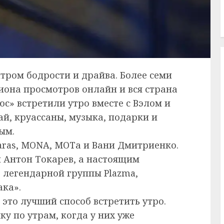
нтром бодрости и драйва. Более семи
иона просмотров онлайн и вся страна
с» встретили утро вместе с Вэлом и
чай, круассаны, музыка, подарки и
ым.
Karas, MONA, МОТа и Вани Дмитриенко.
л Антон Токарев, а настоящим
 легендарной группы Plazma,
ака».
 это лучший способ встретить утро.
у по утрам, когда у них уже