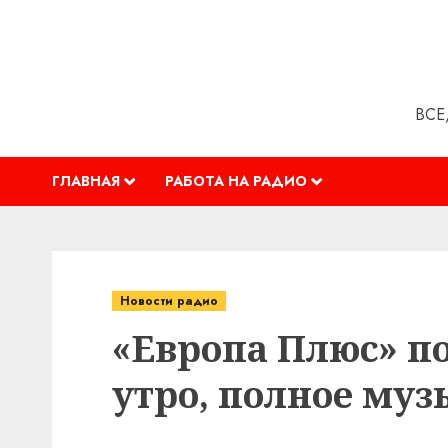
Перейти
к
содержимому
ВСЕ
ГЛАВНАЯ
РАБОТА НА РАДИО
Новости радио
«Европа Плюс» п
утро, полное му