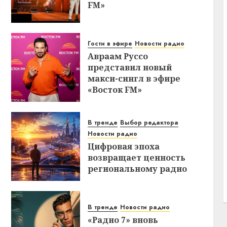
FM»
Гости в эфире
Новости радио
Авраам Руссо
представил новый
макси-сингл в эфире
«Восток FM»
В тренде
Выбор редактора
Новости радио
Цифровая эпоха
возвращает ценность
региональному радио
В тренде
Новости радио
«Радио 7» вновь