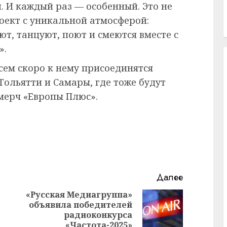
. И каждый раз — особенный. Это не
ект с уникальной атмосферой:
ют, танцуют, поют и смеются вместе с
».
сем скоро к нему присоединятся
Тольятти и Самары, где тоже будут
мерч «Европы Плюс».
Далее
«Русская Медиагруппа»
объявила победителей
Следующая
Предыдущая
радиоконкурса
запись:
запись:
«Частота-2025»