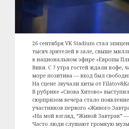
26 сентября VK Stadium стал эпице
тысяч зрителей в зале, свыше милл
в национальном эфире «Европы Плю
Вики. С 7 утра гостей ждали кофе, 
море позитива — вход был свободн
На сцене звучали хиты от Filatov&
В рубрике «Снова Хитово» выступи
сюрпризом вечера стало появление
участников первого «Живого Завтр
«На мой взгляд, “Живой Завтрак” —
Часто люди слушают громкую музык