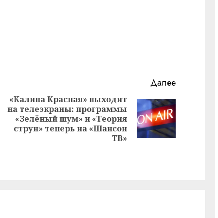
Далее
«Калина Красная» выходит
на телеэкраны: программы
Предыдущая
е
Следующая
«Зелёный шум» и «Теория
запись:
запись:
струн» теперь на «Шансон
ТВ»