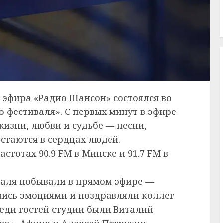
 эфира «Радио Шансон» состоялся во
 фестиваля». С первых минут в эфире
изни, любви и судьбе — песни,
стаются в сердцах людей.
стотах 90.9 FM в Минске и 91.7 FM в
валя побывали в прямом эфире —
ились эмоциями и поздравляли коллег
реди гостей студии были Виталий
во», Афина и Алексей Петрухин.