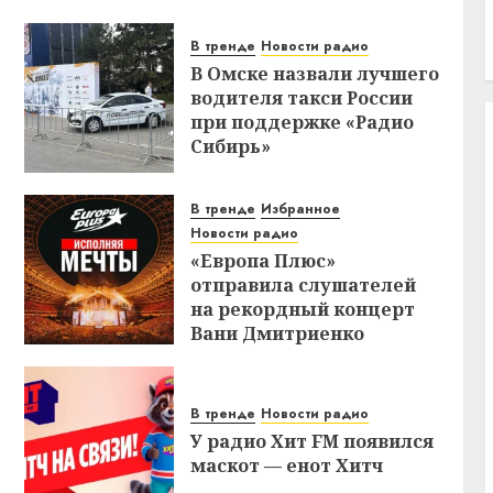
В тренде
Новости радио
В Омске назвали лучшего
водителя такси России
при поддержке «Радио
Сибирь»
В тренде
Избранное
Новости радио
«Европа Плюс»
отправила слушателей
на рекордный концерт
Вани Дмитриенко
В тренде
Новости радио
У радио Хит FM появился
маскот — енот Хитч