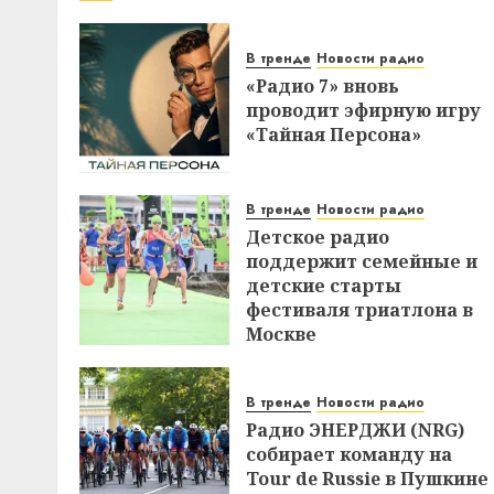
В тренде
Новости радио
«Радио 7» вновь
проводит эфирную игру
«Тайная Персона»
В тренде
Новости радио
Детское радио
поддержит семейные и
детские старты
фестиваля триатлона в
Москве
В тренде
Новости радио
Радио ЭНЕРДЖИ (NRG)
собирает команду на
Tour de Russie в Пушкине