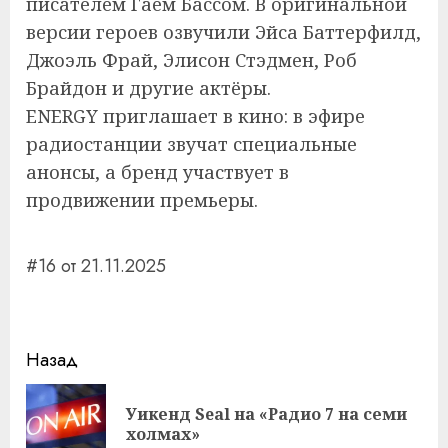
писателем Гаем Бассом. В оригинальной
версии героев озвучили Эйса Баттерфилд,
Джоэль Фрай, Элисон Стэдмен, Роб
Брайдон и другие актёры.
ENERGY приглашает в кино: в эфире
радиостанции звучат специальные
анонсы, а бренд участвует в
продвижении премьеры.
#16 от 21.11.2025
Навигация
Назад
записи
Уикенд Seal на «Радио 7 на семи
Пр
холмах»
за