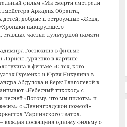
тельный фильм «Мы смерти смотрели
летмейстера Аркадия Обранта,
 детей; добрые и остроумные «Женя,
 «Хроники пикирующего
, ставшие частью культурной памяти
Владимира Гостюхина в фильме
й Ларисы Гурченко в картине
олотухина в фильме «О тех, кого
дуэтах Гурченко и Юрия Никулина в
сандра Абдулова и Веры Глаголевой в
занимают «Небесный тихоход» с
 песней «Потому, что мы пилоты» и
 весны» с «Ленинградской поэмой»
оркестра Мариинского театра.
 — каждая посвящена одному фильму о