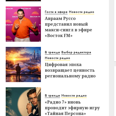
Гости в эфире
Новости радио
Авраам Руссо
представил новый
макси-сингл в эфире
«Восток FM»
В тренде
Выбор редактора
Новости радио
Цифровая эпоха
возвращает ценность
региональному радио
В тренде
Новости радио
«Радио 7» вновь
проводит эфирную игру
«Тайная Персона»