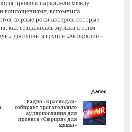
акция провела параллели между
ми воплощениями, вспомнила
тов, первые роли актёров, которые
ла, как создавалась музыка к этим
еды» доступны в группе «Авторадио –
Далее
Радио «Краснодар»
в
собирает трогательные
Предыдущая
Следующая
аудиопослания для
запись:
запись:
проекта «Сюрприз для
мамы»