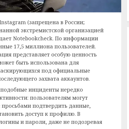
nstagram (запрещена в России;
нанной экстремистской организацией
бщает Notebookcheck. По информации
нные 17,5 миллиона пользователей.
ация представляет особую ценность
может быть использована для
маскирующихся под официальные
последующего захвата аккаунтов.
 подобные инциденты нередко
ктивности: пользователям могут
 просьбами подтвердить данные,
тановить доступ к профилю. В
логины и пароли, даже не подозревая