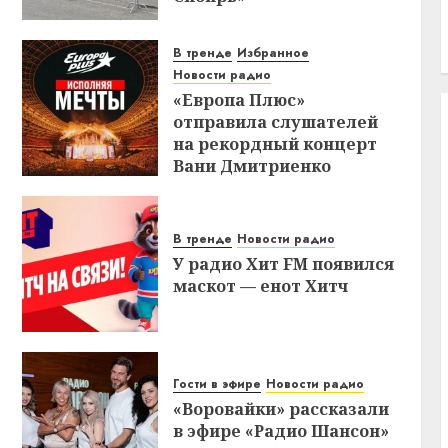
В тренде
Избранное
Новости радио
«Европа Плюс»
отправила слушателей
на рекордный концерт
Вани Дмитриенко
В тренде
Новости радио
У радио Хит FM появился
маскот — енот Хитч
Гости в эфире
Новости радио
«Воровайки» рассказали
в эфире «Радио Шансон»