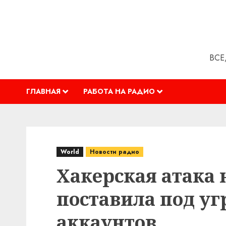
Перейти
к
содержимому
ВСЕ
ГЛАВНАЯ
РАБОТА НА РАДИО
World
Новости радио
Хакерская атака 
поставила под у
аккаунтов