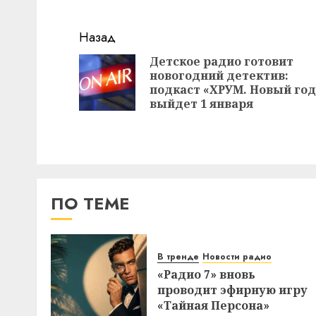
Навигация
Назад
записи
Детское радио готовит
новогодний детектив:
подкаст «ХРУМ. Новый год
выйдет 1 января
ПО ТЕМЕ
В тренде
Новости радио
«Радио 7» вновь
проводит эфирную игру
«Тайная Персона»