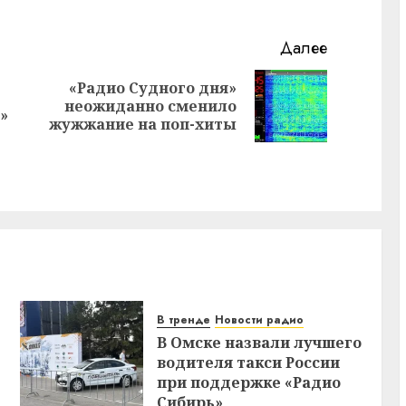
Далее
«Радио Судного дня»
Предыдущая
Следующая
неожиданно сменило
»
запись:
запись:
жужжание на поп-хиты
В тренде
Новости радио
В Омске назвали лучшего
водителя такси России
при поддержке «Радио
Сибирь»