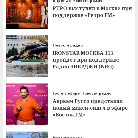
В тренде
Новости радио
PUPO выступил в Москве при
поддержке «Ретро FM»
Новости радио
IRONSTAR МОСКВА 113
пройдёт при поддержке
Радио ЭНЕРДЖИ (NRG)
Гости в эфире
Новости радио
Авраам Руссо представил
новый макси-сингл в эфире
«Восток FM»
Новости радио