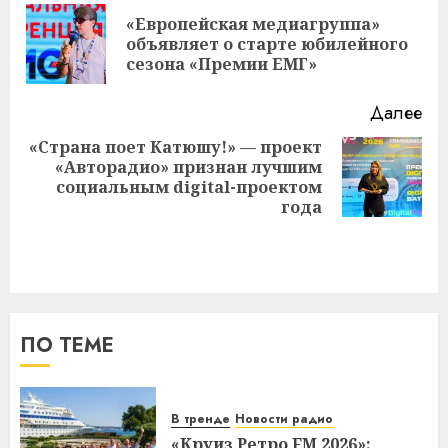
записи
«Европейская медиагруппа»
Пр
объявляет о старте юбилейного
за
сезона «Премии ЕМГ»
Далее
«Страна поет Катюшу!» — проект
«Авторадио» признан лучшим
Следующая
социальным digital-проектом
запись:
года
ПО ТЕМЕ
В тренде
Новости радио
«Круиз Ретро FM 2026»: