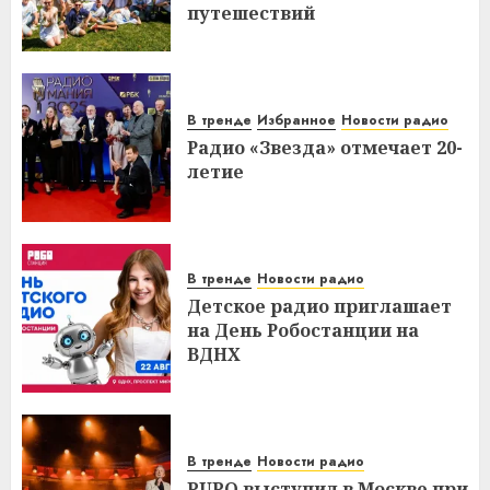
путешествий
В тренде
Избранное
Новости радио
Радио «Звезда» отмечает 20-
летие
В тренде
Новости радио
Детское радио приглашает
на День Робостанции на
ВДНХ
В тренде
Новости радио
PUPO выступил в Москве при