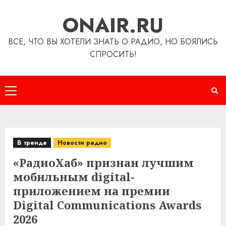
Перейти
ONAIR.RU
к
содержимому
ВСЕ, ЧТО ВЫ ХОТЕЛИ ЗНАТЬ О РАДИО, НО БОЯЛИСЬ
СПРОСИТЬ!
Основное
меню
В тренде
Новости радио
«РадиоХаб» признан лучшим
мобильным digital-
приложением на премии
Digital Communications Awards
2026