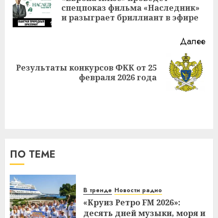
Пр
спецпоказ фильма «Наследник»
за
и разыграет бриллиант в эфире
Далее
Результаты конкурсов ФКК от 25
Следующая
февраля 2026 года
запись:
ПО ТЕМЕ
В тренде
Новости радио
«Круиз Ретро FM 2026»:
десять дней музыки, моря и