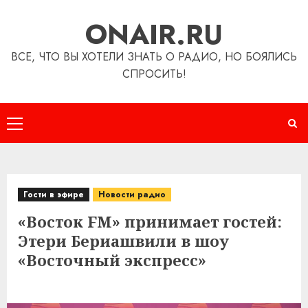
Перейти
ONAIR.RU
к
содержимому
ВСЕ, ЧТО ВЫ ХОТЕЛИ ЗНАТЬ О РАДИО, НО БОЯЛИСЬ
СПРОСИТЬ!
Основное
меню
Гости в эфире
Новости радио
«Восток FM» принимает гостей:
Этери Бериашвили в шоу
«Восточный экспресс»