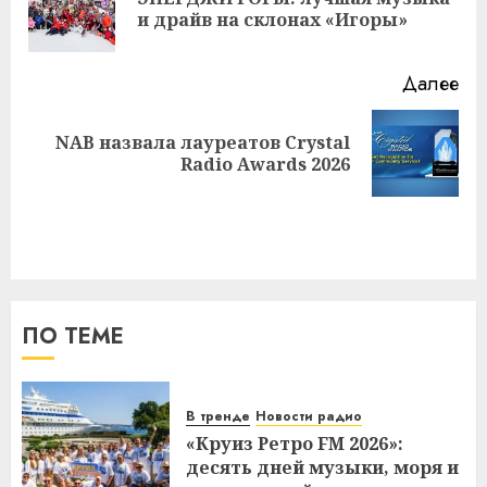
Пр
и драйв на склонах «Игоры»
за
Далее
NAB назвала лауреатов Crystal
Следующая
Radio Awards 2026
запись:
ПО ТЕМЕ
В тренде
Новости радио
«Круиз Ретро FM 2026»:
десять дней музыки, моря и