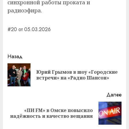
синхронной работы проката и
радиоэфира.
#20 от 05.03.2026
Навигация
Назад
записи
Юрий Грымов в шоу «Городские
Пр
встречи» на «Радио Шансон»
за
Далее
«ПИ FM» в Омске повысило
Следующая
надёжность и качество вещания
запись: