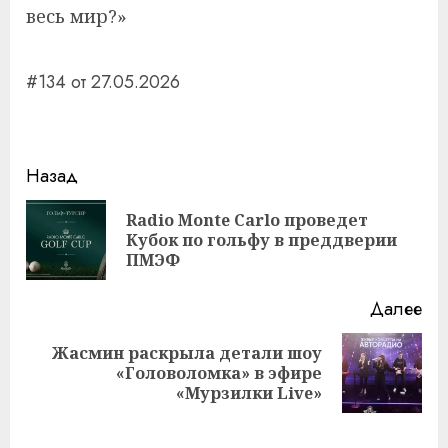
весь мир?»
#134 от 27.05.2026
Навигация
Назад
записи
Radio Monte Carlo проведет
Пр
Кубок по гольфу в преддверии
за
ПМЭФ
Далее
Жасмин раскрыла детали шоу
Следующая
«Головоломка» в эфире
запись:
«Мурзилки Live»