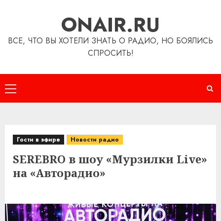
Перейти
ONAIR.RU
к
содержимому
ВСЕ, ЧТО ВЫ ХОТЕЛИ ЗНАТЬ О РАДИО, НО БОЯЛИСЬ
СПРОСИТЬ!
Основное
меню
Гости в эфире
Новости радио
SEREBRO в шоу «Мурзилки Live»
на «Авторадио»