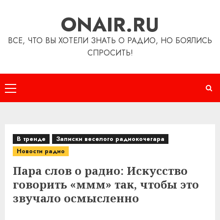
Перейти
ONAIR.RU
к
содержимому
ВСЕ, ЧТО ВЫ ХОТЕЛИ ЗНАТЬ О РАДИО, НО БОЯЛИСЬ
СПРОСИТЬ!
Основное
меню
В тренде
Записки веселого радиокочегара
Новости радио
Пара слов о радио: Искусство
говорить «ммм» так, чтобы это
звучало осмысленно