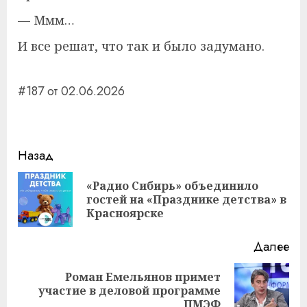
— Ммм…
И все решат, что так и было задумано.
#187 от 02.06.2026
Навигация
Назад
записи
«Радио Сибирь» объединило
Пр
гостей на «Празднике детства» в
за
Красноярске
Далее
Роман Емельянов примет
Следующая
участие в деловой программе
запись:
ПМЭФ