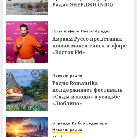
Радио ЭНЕРДЖИ (NRG)
Гости в эфире
Новости радио
Авраам Руссо представил
новый макси-сингл в эфире
«Восток FM»
Новости радио
Радио Romantika
поддерживает фестиваль
«Сады и люди» в усадьбе
«Люблино»
В тренде
Выбор редактора
Новости радио