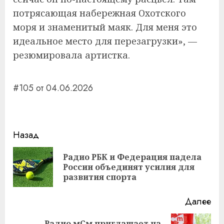
потрясающая набережная Охотского
моря и знаменитый маяк. Для меня это
идеальное место для перезагрузки», —
резюмировала артистка.
#105 от 04.06.2026
Навигация
Назад
записи
Радио РБК и Федерация падела
Пр
России объединят усилия для
за
развития спорта
Далее
Радио мСм приглашает на