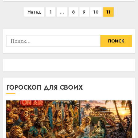
Пагинация
Назад
1
…
8
9
10
11
записей
Найти:
ГОРОСКОП ДЛЯ СВОИХ