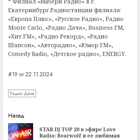
* Филиал «Выбери Радио» в г.
Екатеринбург.Радиостанции филиала:
«Европа Плюс», «Русское Радио», Радио
Monte Carlo, «Радио Дача», Business FM,
«Хит FM», «Радио Рекорд», «Радио
Шансон», «Авторадио», «Юмор FM»,
Comedy Radio, «Детское радио», ENERGY.
#19 от 22.11.2024
Радио Дача
Навигация
Назад
записи
STAR DJ TOP 20 в эфире Love
Пр
Radio: Bearwolf и ее любимая