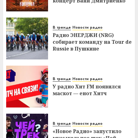
концерт Вани Дмитриенко
В тренде
Новости радио
Радио ЭНЕРДЖИ (NRG)
собирает команду на Tour de
Russie в Пушкине
В тренде
Новости радио
У радио Хит FM появился
маскот — енот Хитч
В тренде
Новости радио
«Новое Радио» запустило