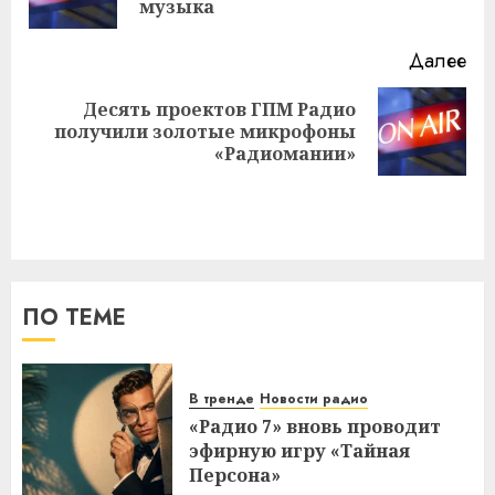
за
музыка
Далее
Десять проектов ГПМ Радио
Следующая
получили золотые микрофоны
запись:
«Радиомании»
ПО ТЕМЕ
В тренде
Новости радио
«Радио 7» вновь проводит
эфирную игру «Тайная
Персона»