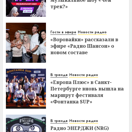
музыкальное шоу «Чей
трек?»
Гости в эфире
Новости радио
«Воровайки» рассказали в
эфире «Радио Шансон» о
новом составе
В тренде
Новости радио
«Европа Плюс» в Санкт-
Петербурге вновь вышла на
маршрут фестиваля
«Фонтанка SUP»
В тренде
Новости радио
Радио ЭНЕРДЖИ (NRG)