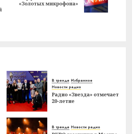
Предыдущая
«Золотых микрофона»
запись:
запись:
й
В тренде
Избранное
Новости радио
Радио «Звезда» отмечает
20-летие
В тренде
Новости радио