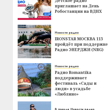
Детское радио
приглашает на День
Робостанции на ВДНХ
Новости радио
IRONSTAR МОСКВА 113
пройдёт при поддержке
Радио ЭНЕРДЖИ (NRG)
Новости радио
Радио Romantika
поддерживает
фестиваль «Сады и
люди» в усадьбе
«Люблино»
В тренде
Новости радио