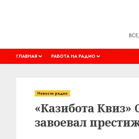
Перейти
к
содержимому
ВСЕ
ГЛАВНАЯ
РАБОТА НА РАДИО
Новости радио
«Казибота Квиз» 
завоевал прести