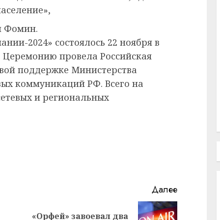
население»,
й Фомин.
нии-2024» состоялось 22 ноября в
el. Церемонию провела Российская
овой поддержке Министерства
вых коммуникаций РФ. Всего на
сетевых и региональных
Далее
«Орфей» завоевал два
Следующая