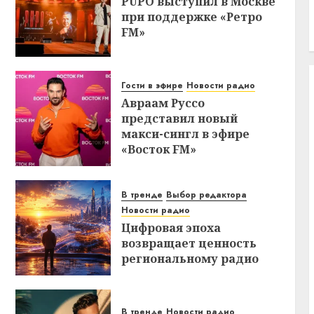
PUPO выступил в Москве
при поддержке «Ретро
FM»
Гости в эфире
Новости радио
Авраам Руссо
представил новый
макси-сингл в эфире
«Восток FM»
В тренде
Выбор редактора
Новости радио
Цифровая эпоха
возвращает ценность
региональному радио
В тренде
Новости радио