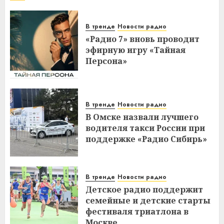
В тренде
Новости радио
«Радио 7» вновь проводит
эфирную игру «Тайная
Персона»
В тренде
Новости радио
В Омске назвали лучшего
водителя такси России при
поддержке «Радио Сибирь»
В тренде
Новости радио
Детское радио поддержит
семейные и детские старты
фестиваля триатлона в
Москве