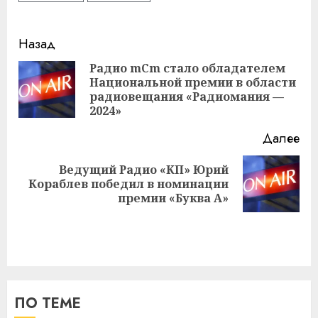
Навигация
Назад
записи
Радио mCm стало обладателем
Национальной премии в области
Пр
радиовещания «Радиомания —
за
2024»
Далее
Ведущий Радио «КП» Юрий
Следующая
Кораблев победил в номинации
запись:
премии «Буква А»
ПО ТЕМЕ