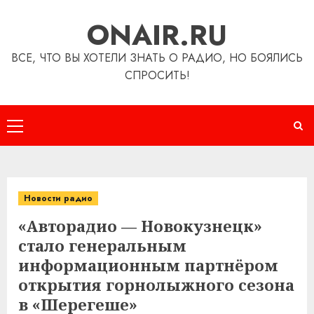
Перейти
ONAIR.RU
к
содержимому
ВСЕ, ЧТО ВЫ ХОТЕЛИ ЗНАТЬ О РАДИО, НО БОЯЛИСЬ
СПРОСИТЬ!
Основное
меню
Новости радио
«Авторадио — Новокузнецк»
стало генеральным
информационным партнёром
открытия горнолыжного сезона
в «Шерегеше»