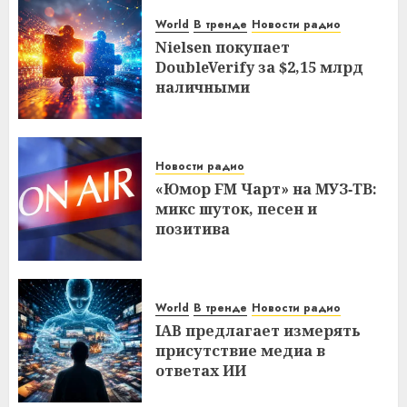
World
В тренде
Новости радио
Nielsen покупает
DoubleVerify за $2,15 млрд
наличными
Новости радио
«Юмор FM Чарт» на МУЗ‑ТВ:
микс шуток, песен и
позитива
World
В тренде
Новости радио
IAB предлагает измерять
присутствие медиа в
ответах ИИ