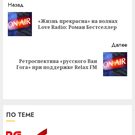
Навигация
Назад
записи
«Жизнь прекрасна» на волнах
Пр
Love Radio: Роман Бестселлер
за
Далее
Ретроспектива «русского Ван
Следующая
Гога» при поддержке Relax FM
запись:
ПО ТЕМЕ