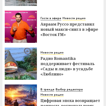
Гости в эфире
Новости радио
Авраам Руссо представил
новый макси-сингл в эфире
«Восток FM»
Новости радио
Радио Romantika
поддерживает фестиваль
«Сады и люди» в усадьбе
«Люблино»
В тренде
Выбор редактора
Новости радио
Цифровая эпоха возвращает
ценность региональному