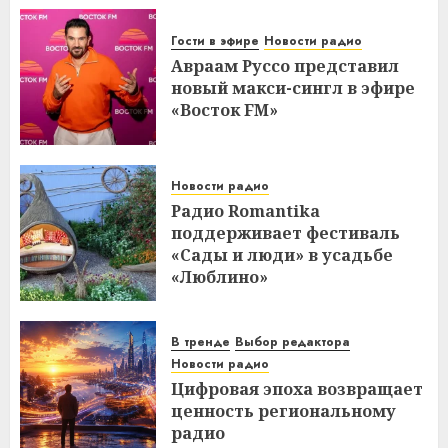
Гости в эфире
Новости радио
Авраам Руссо представил
новый макси-сингл в эфире
«Восток FM»
Новости радио
Радио Romantika
поддерживает фестиваль
«Сады и люди» в усадьбе
«Люблино»
В тренде
Выбор редактора
Новости радио
Цифровая эпоха возвращает
ценность региональному
радио