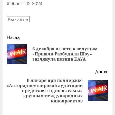
#18 от 11.12.2024
Радио Дача
Навигация
Назад
записи
6 декабря в гости к ведущим
Пр
«Пришли-Разбудили Шоу»
за
заглянула певица KAYA
Далее
В январе при поддержке
«Авторадио» широкой аудитории
Следующая
представят один из самых
запись:
крупных международных
кинопроектов