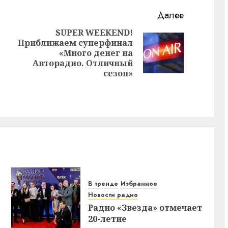
Далее
SUPER WEEKEND!
Приближаем суперфинал
Предыдущая
Следующая
«Много денег на
запись:
запись:
Авторадио. Отличный
сезон»
В тренде
Избранное
Новости радио
Радио «Звезда» отмечает
20-летие