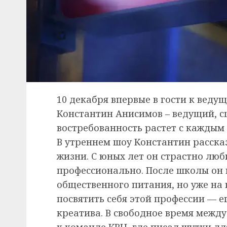
10 декабря впервые в гости к ве
Константин Анисимов – ведущий, с
востребованность растет с каждым 
В утреннем шоу Константин рассказ
жизни. С юных лет он страстно люб
профессионально. После школы он 
общественного питания, но уже на 
посвятить себя этой профессии — е
креатива. В свободное время межд
к команде КВН, где писал шутки дл