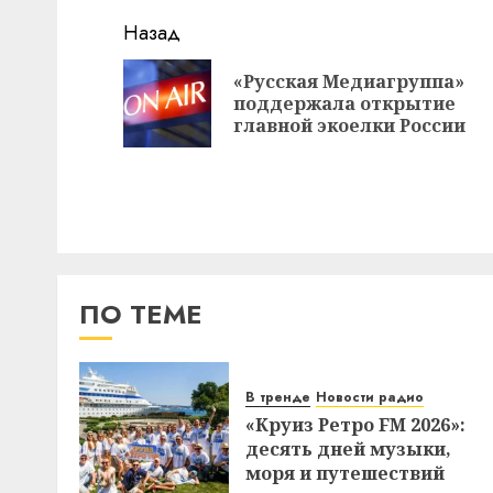
Навигация
Назад
записи
«Русская Медиагруппа»
поддержала открытие
главной экоелки России
ПО ТЕМЕ
В тренде
Новости радио
«Круиз Ретро FM 2026»:
десять дней музыки,
моря и путешествий