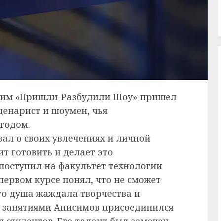
дущим «Пришли-Разбудили Шоу» пришел
ценарист и шоумен, чья
годом.
ал о своих увлечениях и личной
ит готовить и делает это
поступил на факультет технологии
первом курсе понял, что не сможет
го душа жаждала творчества и
у занятиями Анисимов присоединился
я студентов. Его талант был замечен,