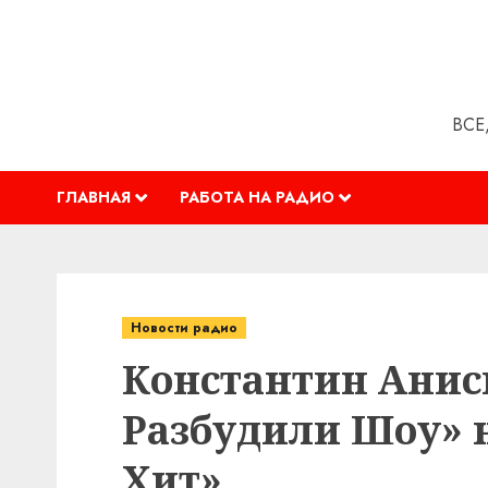
Перейти
к
содержимому
ВСЕ
ГЛАВНАЯ
РАБОТА НА РАДИО
Новости радио
Константин Анис
Разбудили Шоу» н
Хит»