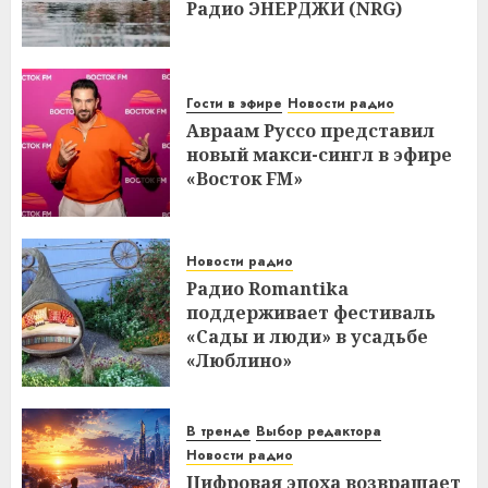
Радио ЭНЕРДЖИ (NRG)
Гости в эфире
Новости радио
Авраам Руссо представил
новый макси-сингл в эфире
«Восток FM»
Новости радио
Радио Romantika
поддерживает фестиваль
«Сады и люди» в усадьбе
«Люблино»
В тренде
Выбор редактора
Новости радио
Цифровая эпоха возвращает