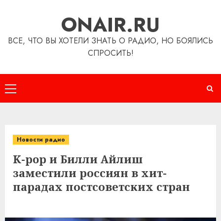
Перейти
ONAIR.RU
к
содержимому
ВСЕ, ЧТО ВЫ ХОТЕЛИ ЗНАТЬ О РАДИО, НО БОЯЛИСЬ
СПРОСИТЬ!
Основное
меню
Новости радио
K-pop и Билли Айлиш
заместили россиян в хит-
парадах постсоветских стран