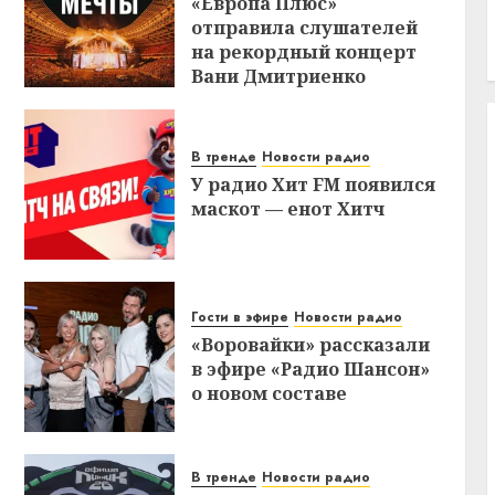
«Европа Плюс»
отправила слушателей
на рекордный концерт
Вани Дмитриенко
В тренде
Новости радио
У радио Хит FM появился
маскот — енот Хитч
Гости в эфире
Новости радио
«Воровайки» рассказали
в эфире «Радио Шансон»
о новом составе
В тренде
Новости радио