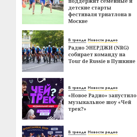
поддержит семейные и
детские старты
фестиваля триатлона в
Москве
В тренде
Новости радио
Радио ЭНЕРДЖИ (NRG)
собирает команду на
Tour de Russie в Пушкине
В тренде
Новости радио
«Новое Радио» запустило
музыкальное шоу «Чей
трек?»
В тренде
Новости радио