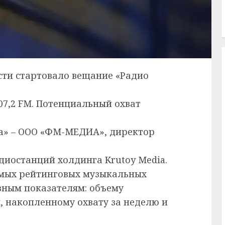
сти стартовало вещание «Радио
07,2 FM. Потенциальный охват
а» – ООО «ФМ-МЕДИА», директор
диостанций холдинга Krutoy Media.
амых рейтинговых музыкальных
вным показателям: объему
 накопленному охвату за неделю и