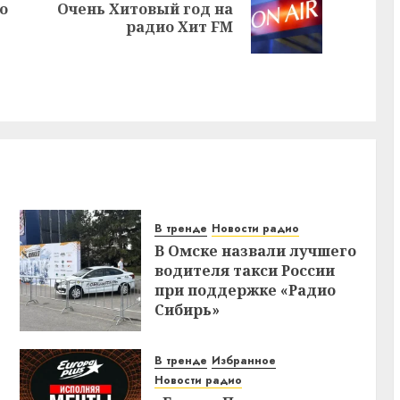
о
Очень Хитовый год на
Предыдущая
Следующая
радио Хит FM
запись:
запись:
В тренде
Новости радио
В Омске назвали лучшего
водителя такси России
при поддержке «Радио
Сибирь»
В тренде
Избранное
Новости радио