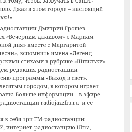
к тому, чтобы зазвучать в Санкт-
ошло. Джаз в этом городе – настоящий
тью!»
радиостанции Дмитрий Грошев.
ься «Вечерним джайвом» с Мариам
оной дня» вместе с Маргаритой
песни», вспомнить имена «Легенд
орскими стихами в рубрике «Шпильки»
щем редакция радиостанции
рсию программы «Выход в свет».
десятым городом, в котором играет
раны. Больше информации – в эфире
радиостанции radiojazzfm.ru и ее
 в себя три FM-радиостанции:
Z, интернет-радиостанцию Ultra,