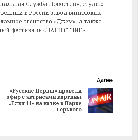
нальная Служба Новостей», студию
ственный в России завод виниловых
ламное агентство «Джем», а также
ный фестиваль «НАШЕСТВИЕ».
Далее
«Русские Перцы» провели
эфир с актрисами картины
Предыдущая
Следующая
«Елки 11» на катке в Парке
запись:
запись:
Горького