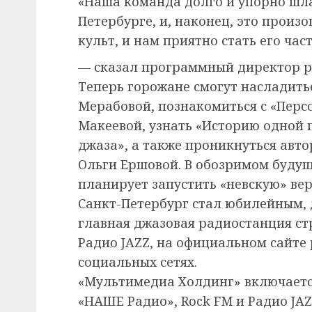
«Наша команда долго и упорно шла 
Петербурге, и, наконец, это произ
культ, и нам приятно стать его час
— сказал программный директор 
Теперь горожане смогут насладит
Мерабовой, познакомиться с «Перс
Макеевой, узнать «Историю одной 
джаза», а также проникнуться авт
Ольги Ершовой. В обозримом буду
планирует запустить «невскую» ве
Санкт-Петербург стал юбилейным, 
главная джазовая радиостанция ст
Радио JAZZ, на официальном сайте 
социальных сетях.
«Мультимедиа Холдинг» включается
«НАШЕ Радио», Rock FM и Радио JAZ