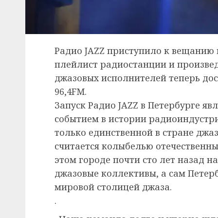
Радио JAZZ приступило к вещанию 
плейлист радиостанции и произве
джазовых исполнителей теперь дос
96,4FM.
Запуск Радио JAZZ в Петербурге я
событием в истории радиоиндустри
только единственной в стране джа
считается колыбелью отечественн
этом городе почти сто лет назад н
джазовые коллективы, а сам Петер
мировой столицей джаза.
.