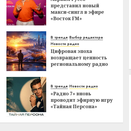
представил новый
макси-сингл в эфире
«Восток FM»
В тренде
Выбор редактора
Новости радио
Цифровая эпоха
возвращает ценность
региональному радио
В тренде
Новости радио
«Радио 7» вновь
проводит эфирную игру
«Тайная Персона»